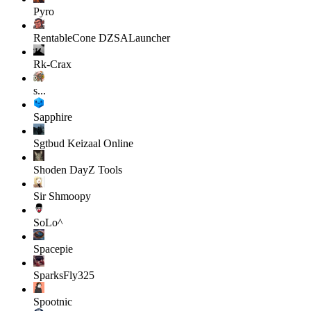
Pyro
RentableCone
DZSALauncher
Rk-Crax
s...
Sapphire
Sgtbud
Keizaal Online
Shoden
DayZ Tools
Sir Shmoopy
SoLo^
Spacepie
SparksFly325
Spootnic