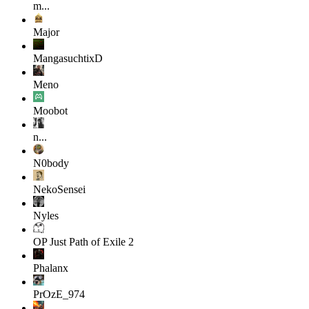
m...
Major
MangasuchtixD
Meno
Moobot
n...
N0body
NekoSensei
Nyles
OP Just
Path of Exile 2
Phalanx
PrOzE_974