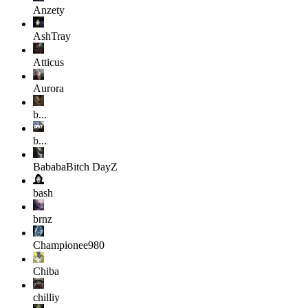
Anzety
AshTray
Atticus
Aurora
b...
b...
BababaBitch
DayZ
bash
brnz
Championee980
Chiba
chilliy