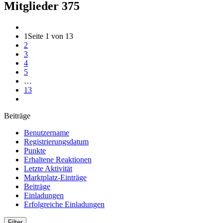
Mitglieder
375
1
Seite 1 von 13
2
3
4
5
…
13
Beiträge
Benutzername
Registrierungsdatum
Punkte
Erhaltene Reaktionen
Letzte Aktivität
Marktplatz-Einträge
Beiträge
Einladungen
Erfolgreiche Einladungen
Filter