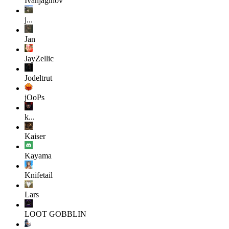
Ivanjaginov
j...
Jan
JayZellic
Jodeltrut
jOoPs
k...
Kaiser
Kayama
Knifetail
Lars
LOOT GOBBLIN