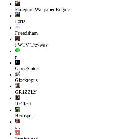
Fodeporc
Wallpaper Engine
Forfal
Frieedsham
FWTV Treyway
g...
GameStatus
Glocktopus
GR1ZZLY
He11cat
Herosper
i...