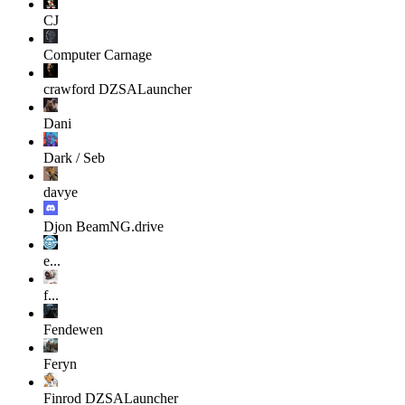
CJ
Computer Carnage
crawford
DZSALauncher
Dani
Dark / Seb
davye
Djon
BeamNG.drive
e...
f...
Fendewen
Feryn
Finrod
DZSALauncher