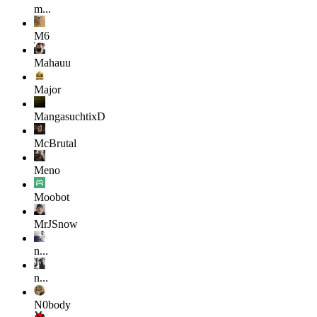
m...
M6
Mahauu
Major
MangasuchtixD
McBrutal
Meno
Moobot
MrJSnow
n...
n...
N0body