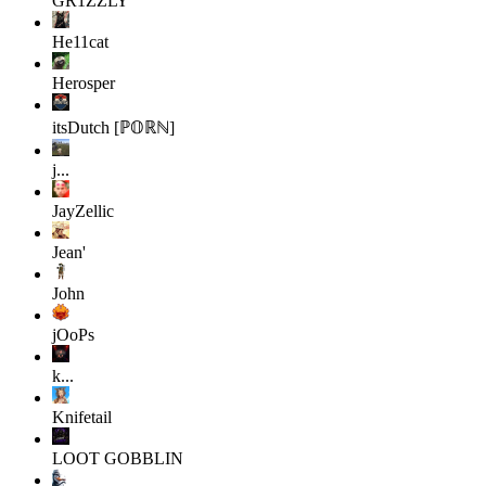
GR1ZZLY
He11cat
Herosper
itsDutch [ℙ𝕆ℝℕ]
j...
JayZellic
Jean'
John
jOoPs
k...
Knifetail
LOOT GOBBLIN