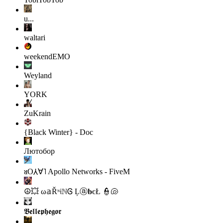
u...
waltari
weekendEMO
Weyland
YORK
ZuKrain
{Black Winter} - Doc
Лютобор
ᴚO⅄∀˥
Apollo Networks - FiveM
☮💥 ω𝕒Řᶰ𝔦ℕᎶ Ļⓐ𝐛єŁ 👮🐚
𝕭𝖊𝖑𝖑𝖊𝖕𝖍𝖊𝖌𝖔𝖗