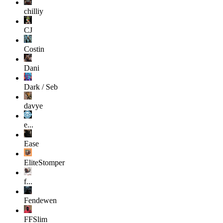
chilliy
CJ
Costin
Dani
Dark / Seb
davye
e...
Ease
EliteStomper
f...
Fendewen
FFSlim