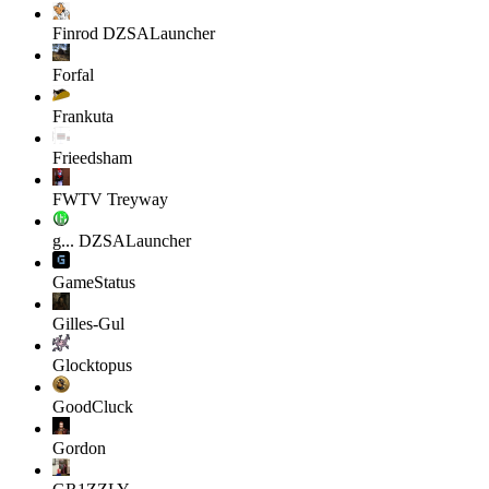
Finrod
DZSALauncher
Forfal
Frankuta
Frieedsham
FWTV Treyway
g...
DZSALauncher
GameStatus
Gilles-Gul
Glocktopus
GoodCluck
Gordon