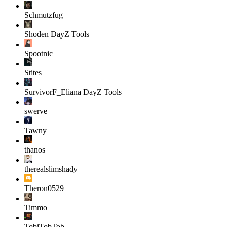
Schmutzfug
Shoden
DayZ Tools
Spootnic
Stites
SurvivorF_Eliana
DayZ Tools
swerve
Tawny
thanos
therealslimshady
Theron0529
Timmo
TobiTobTob