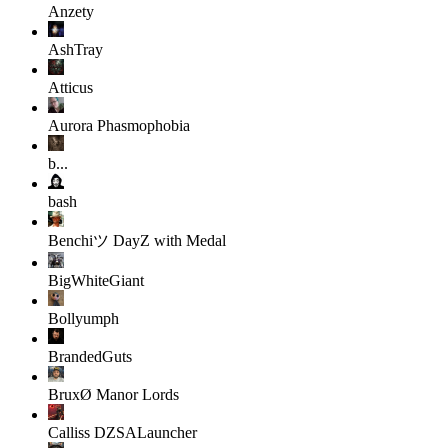
Anzety
AshTray
Atticus
Aurora
Phasmophobia
b...
bash
Benchiツ
DayZ with Medal
BigWhiteGiant
Bollyumph
BrandedGuts
BruxØ
Manor Lords
Calliss
DZSALauncher