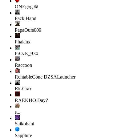
ONEgog ☢
Pack Hand
PapaOurs009
Phalanx
PrOzE_974
Raccoon
RentableCone
DZSALauncher
Rk-Crax
RΛEKHO
DayZ
s...
Saikobani
Sapphire