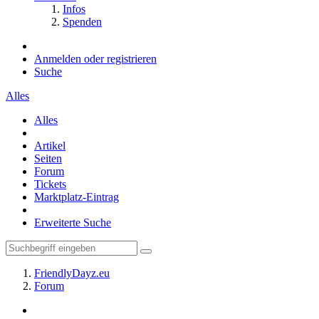
Infos
Spenden
Anmelden oder registrieren
Suche
Alles
Alles
Artikel
Seiten
Forum
Tickets
Marktplatz-Eintrag
Erweiterte Suche
FriendlyDayz.eu
Forum