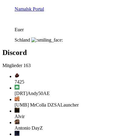
Namalsk Portal
Euer
Schland
Discord
Mitglieder
163
7425
[DRT]Andy50AE
[UMB] MrColla
DZSALauncher
Alvir
Antonio
DayZ