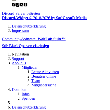
🆈🆄🅺🅸
Discord-Server beitreten
Discord-Widget
© 2018-2026 by
SoftCreatR Media
Datenschutzerklärung
Impressum
Community-Software:
WoltLab Suite™
Stil:
BlackOps
von
cls-design
Navigation
Support
About us
Mitglieder
Letzte Aktivitäten
Benutzer online
Team
Mitgliedersuche
Donation
Infos
Spenden
Datenschutzerklärung