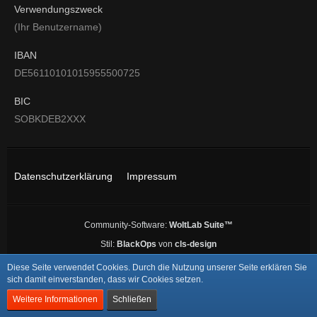
Verwendungszweck
(Ihr Benutzername)
IBAN
DE56110101015955500725
BIC
SOBKDEB2XXX
Datenschutzerklärung
Impressum
Community-Software:
WoltLab Suite™
Stil:
BlackOps
von
cls-design
Diese Seite verwendet Cookies. Durch die Nutzung unserer Seite erklären Sie
sich damit einverstanden, dass wir Cookies setzen.
Weitere Informationen
Schließen