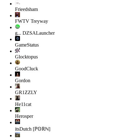
Frieedsham
FWTV Treyway
g...
DZSALauncher
GameStatus
Glocktopus
GoodCluck
Gordon
GR1ZZLY
He11cat
Herosper
itsDutch [ℙ𝕆ℝℕ]