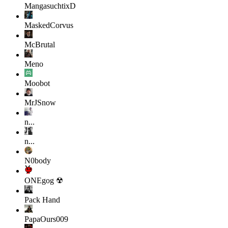
MangasuchtixD
MaskedCorvus
McBrutal
Meno
Moobot
MrJSnow
n...
n...
N0body
ONEgog ☢
Pack Hand
PapaOurs009