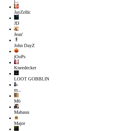
j...
JayZellic
JD
Jean'
John
DayZ
jOoPs
Kneedecker
LOOT GOBBLIN
m...
M6
Mahauu
Major