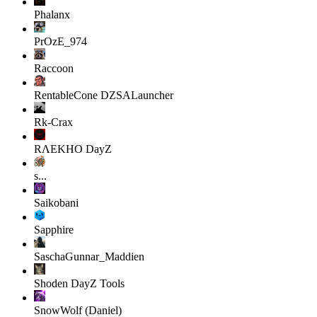
Phalanx
PrOzE_974
Raccoon
RentableCone
DZSALauncher
Rk-Crax
RΛEKHO
DayZ
s...
Saikobani
Sapphire
SaschaGunnar_Maddien
Shoden
DayZ Tools
SnowWolf (Daniel)