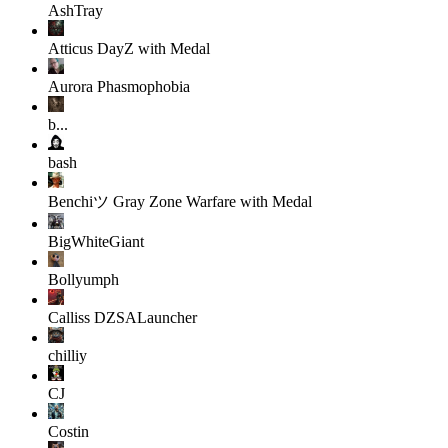
AshTray
Atticus
DayZ with Medal
Aurora
Phasmophobia
b...
bash
Benchiツ
Gray Zone Warfare with Medal
BigWhiteGiant
Bollyumph
Calliss
DZSALauncher
chilliy
CJ
Costin