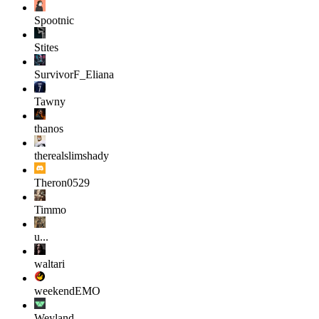
Spootnic
Stites
SurvivorF_Eliana
Tawny
thanos
therealslimshady
Theron0529
Timmo
u...
waltari
weekendEMO
Weyland