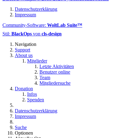
Datenschutzerklärung
Impressum
Community-Software:
WoltLab Suite™
Stil:
BlackOps
von
cls-design
Navigation
Support
About us
Mitglieder
Letzte Aktivitäten
Benutzer online
Team
Mitgliedersuche
Donation
Infos
Spenden
Datenschutzerklärung
Impressum
Suche
Optionen