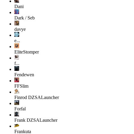
Dani
Dark / Seb
davye
e...
EliteStomper
f...
Fendewen
FFSlim
Finrod
DZSALauncher
Forfal
Frank
DZSALauncher
Frankuta