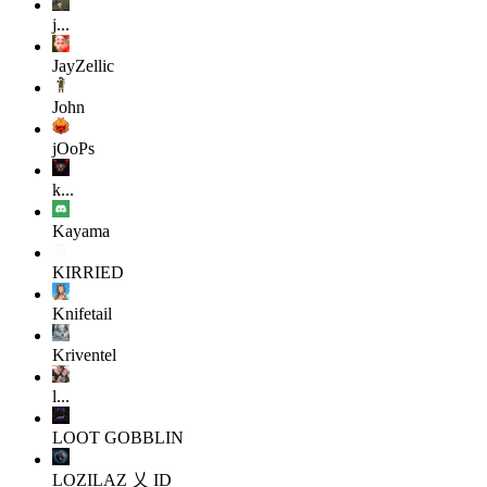
j...
JayZellic
John
jOoPs
k...
Kayama
KIRRIED
Knifetail
Kriventel
l...
LOOT GOBBLIN
LOZILAZ 乂 ID