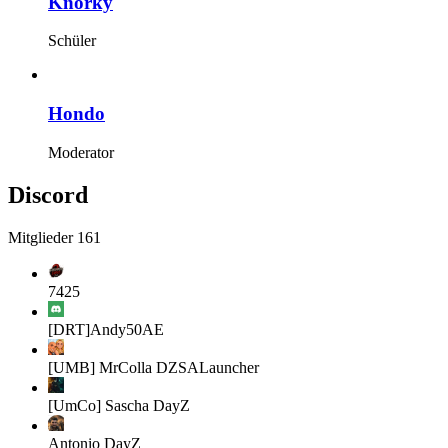
Knorky
Schüler
Hondo
Moderator
Discord
Mitglieder
161
7425
[DRT]Andy50AE
[UMB] MrColla
DZSALauncher
[UmCo] Sascha
DayZ
Antonio
DayZ