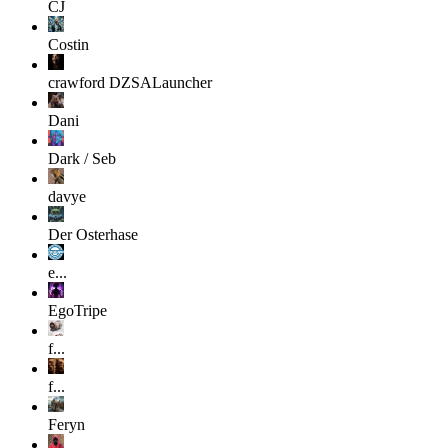
CJ
Costin
crawford
DZSALauncher
Dani
Dark / Seb
davye
Der Osterhase
e...
EgoTripe
f...
f...
Feryn