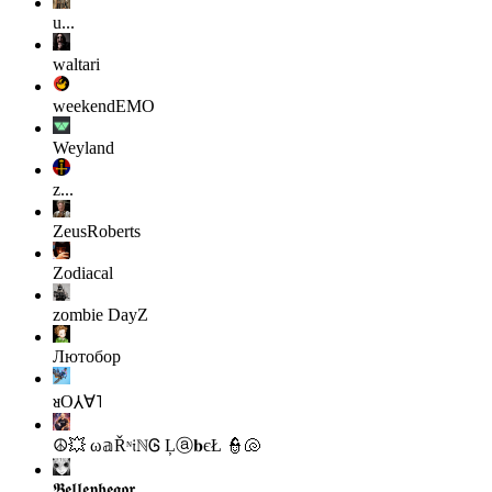
u...
waltari
weekendEMO
Weyland
z...
ZeusRoberts
Zodiacal
zombie
DayZ
Лютобор
ᴚO⅄∀˥
☮💥 ω𝕒Řᶰ𝔦ℕᎶ Ļⓐ𝐛єŁ 👮🐚
𝕭𝖊𝖑𝖑𝖊𝖕𝖍𝖊𝖌𝖔𝖗