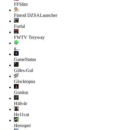
FFSlim
Finrod
DZSALauncher
Forfal
FWTV Treyway
g...
GameStatus
Gilles-Gul
Glocktopus
Gordon
H4lv4r
He11cat
Herosper