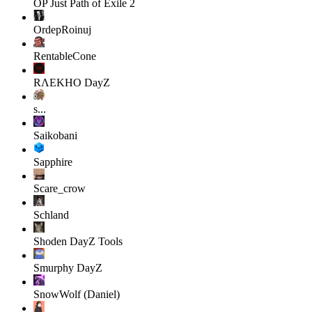
OP Just
Path of Exile 2
OrdepRoinuj
RentableCone
RΛEKHO
DayZ
s...
Saikobani
Sapphire
Scare_crow
Schland
Shoden
DayZ Tools
Smurphy
DayZ
SnowWolf (Daniel)