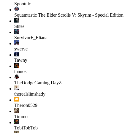
Spootnic
Squamtastic
The Elder Scrolls V: Skyrim - Special Edition
Stites
SurvivorF_Eliana
swerve
Tawny
thanos
TheDodgeGaming
DayZ
therealslimshady
Theron0529
Timmo
TobiTobTob