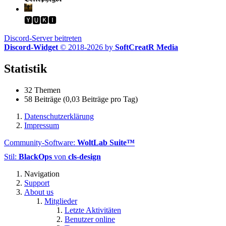
🆈🆄🅺🅸
Discord-Server beitreten
Discord-Widget
© 2018-2026 by
SoftCreatR Media
Statistik
32 Themen
58 Beiträge (0,03 Beiträge pro Tag)
Datenschutzerklärung
Impressum
Community-Software:
WoltLab Suite™
Stil:
BlackOps
von
cls-design
Navigation
Support
About us
Mitglieder
Letzte Aktivitäten
Benutzer online