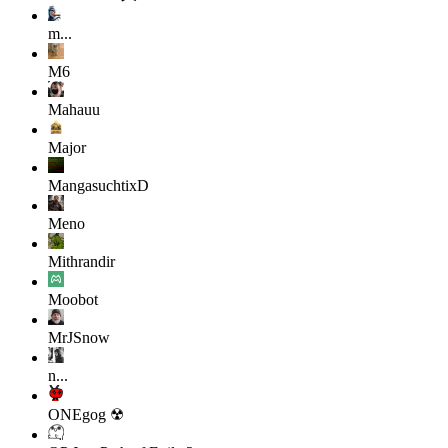
m...
M6
Mahauu
Major
MangasuchtixD
Meno
Mithrandir
Moobot
MrJSnow
n...
ONEgog ☢