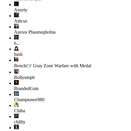
Anzety
Atticus
Aurora
Phasmophobia
b...
bash
Benchiツ
Gray Zone Warfare with Medal
Bollyumph
BrandedGuts
Championee980
Chiba
chilliy