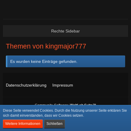
Themen von kingmajor777
Es wurden keine Einträge gefunden.
Datenschutzerklärung
Impressum
Community-Software:
WoltLab Suite™
Diese Seite verwendet Cookies. Durch die Nutzung unserer Seite erklären Sie
Stil:
BlackOps
von
cls-design
sich damit einverstanden, dass wir Cookies setzen.
Weitere Informationen
Schließen